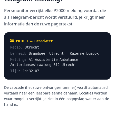
Persmonitor verrijkt elke P2000-melding voordat die
als Telegram-bericht wordt verstuurd. Je krijgt meer
informatie dan de ruwe pagertekst:
🚒 PRIO 1 — Brandweer
Regio:
Utrecht
Eenheid:
Brandweer Utrecht — Kazerne Lombok
Melding:
A1 Assistentie Ambulance
Amsterdamsestraatweg 312 Utrecht
Tijd:
14:32:07
De capcode (het ruwe ontvangernummer) wordt automatisch
vertaald naar een leesbare eenheidsnaam. Locaties worden
waar mogelijk verrijkt. Je ziet in één oogopslag wat er aan de
hand is.